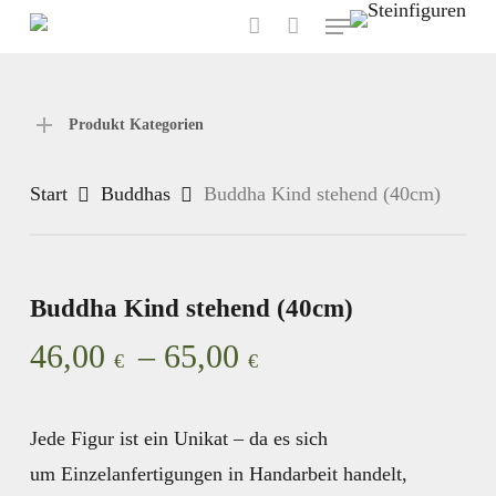
Menu
Skip
account
to
main
content
Produkt Kategorien
Start
Buddhas
Buddha Kind stehend (40cm)
Buddha Kind stehend (40cm)
Preisspanne:
46,00
–
65,00
€
€
46,00 €
bis
Jede Figur ist ein Unikat – da es sich
65,00 €
um
Einzelanfertigungen in Handarbeit
handelt,