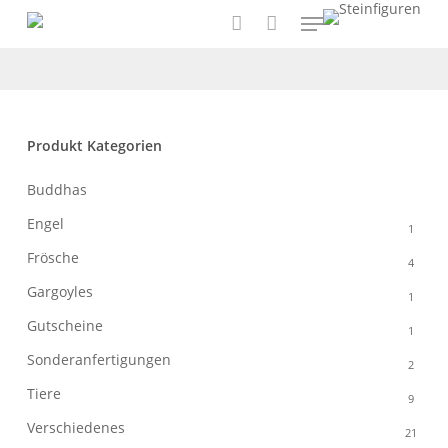
Menu
Skip
to
account
main
content
Produkt Kategorien
Buddhas
26
Engel
1
Frösche
4
Gargoyles
1
Gutscheine
1
Sonderanfertigungen
2
Tiere
9
Verschiedenes
21